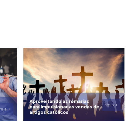
Aproveitando as romarias
Veja +
para impulsionar as vendas de
eja +
artigos católicos