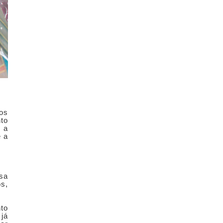
os
to
 a
e a
sa
s,
nto
já