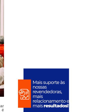
lar
 é