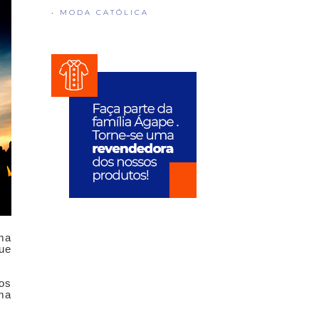
• MODA CATÓLICA
uma
que
 os
rma