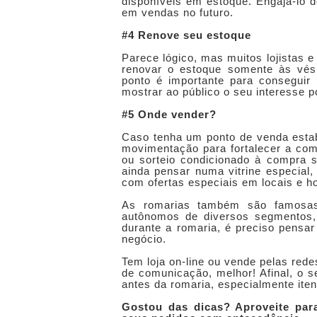
disponíveis em estoque. Engajá-lo 
em vendas no futuro.
#4 Renove seu estoque
Parece lógico, mas muitos lojistas
renovar o estoque somente às vés
ponto é importante para consegui
mostrar ao público o seu interesse 
#5 Onde vender?
Caso tenha um ponto de venda estabe
movimentação para fortalecer a co
ou sorteio condicionado à compra 
ainda pensar numa vitrine especial
com ofertas especiais em locais e ho
As romarias também são famosas 
autônomos de diversos segmentos, 
durante a romaria, é preciso pensar
negócio.
Tem loja on-line ou vende pelas red
de comunicação, melhor! Afinal, o s
antes da romaria, especialmente ite
Gostou das dicas? Aproveite par