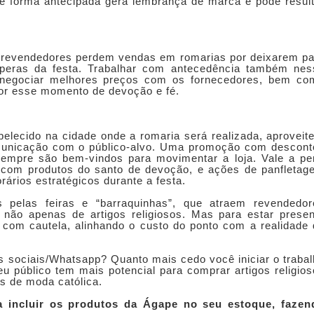
de forma antecipada gera lembrança de marca e pode resul
 e revendedores perdem vendas em romarias por deixarem p
peras da festa. Trabalhar com antecedência também nes
r negociar melhores preços com os fornecedores, bem co
por esse momento de devoção e fé.
lecido na cidade onde a romaria será realizada, aproveit
municação com o público-alvo. Uma promoção com descont
sempre são bem-vindos para movimentar a loja. Vale a pe
, com produtos do santo de devoção, e ações de panfletag
rários estratégicos durante a festa.
pelas feiras e “barraquinhas”, que atraem revendedor
não apenas de artigos religiosos. Mas para estar presen
 com cautela, alinhando o custo do ponto com a realidade
es sociais/Whatsapp? Quanto mais cedo você iniciar o traba
eu público tem mais potencial para comprar artigos religio
ns de moda católica.
a incluir os produtos da Ágape no seu estoque, fazen