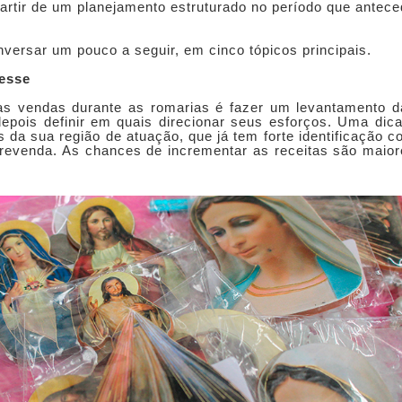
 partir de um planejamento estruturado no período que antec
ersar um pouco a seguir, em cinco tópicos principais.
resse
 as vendas durante as romarias é fazer um levantamento d
depois definir em quais direcionar seus esforços. Uma dic
is da sua região de atuação, que já tem forte identificação 
ou revenda. As chances de incrementar as receitas são maio