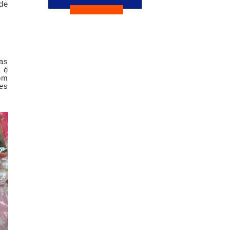
ede
as
a é
com
res