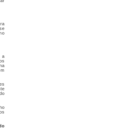
tar
ara
se
mo
e a
os
na
em
es
te
 do
lho
sos
do