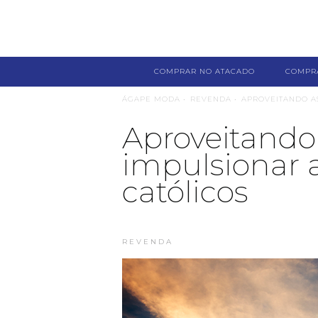
COMPRAR NO ATACADO
COMPR
ÁGAPE MODA •
REVENDA •
APROVEITANDO AS
Aproveitando
impulsionar 
católicos
REVENDA