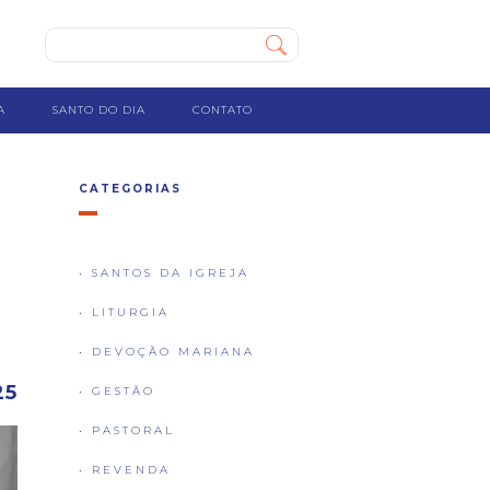
A
SANTO DO DIA
CONTATO
CATEGORIAS
• SANTOS DA IGREJA
• LITURGIA
• DEVOÇÃO MARIANA
25
• GESTÃO
• PASTORAL
• REVENDA