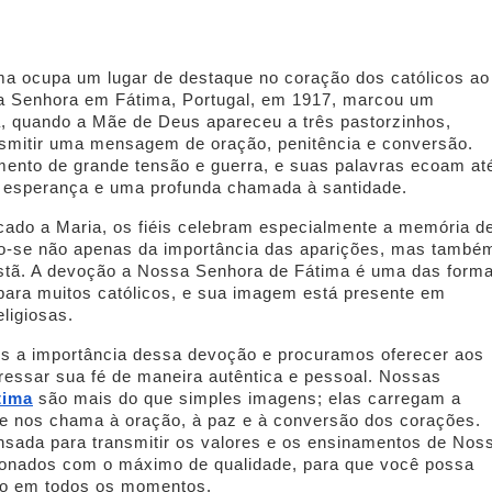
a ocupa um lugar de destaque no coração dos católicos ao
a Senhora em Fátima, Portugal, em 1917, marcou um
ja, quando a Mãe de Deus apareceu a três pastorzinhos,
ansmitir uma mensagem de oração, penitência e conversão.
nto de grande tensão e guerra, e suas palavras ecoam at
o, esperança e uma profunda chamada à santidade.
cado a Maria, os fiéis celebram especialmente a memória d
o-se não apenas da importância das aparições, mas també
ristã. A devoção a Nossa Senhora de Fátima é uma das form
para muitos católicos, e sua imagem está presente em
ligiosas.
s a importância dessa devoção e procuramos oferecer aos
essar sua fé de maneira autêntica e pessoal. Nossas
tima
são mais do que simples imagens; elas carregam a
 nos chama à oração, à paz e à conversão dos corações.
ada para transmitir os valores e os ensinamentos de Nos
ionados com o máximo de qualidade, para que você possa
go em todos os momentos.