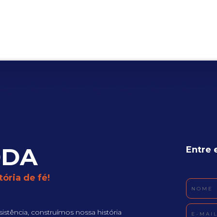
ODA
Entre 
ória de fé!
istência, construímos nossa história