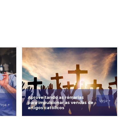
Aproveitando as romarias
Veja +
para impulsionar as vendas de
eja +
artigos católicos