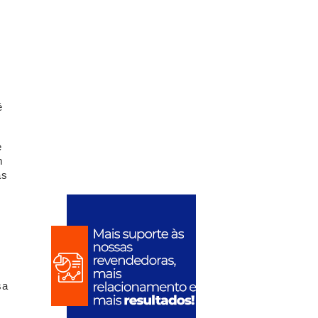
é
e
m
as
sa