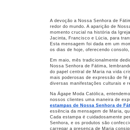
A devoção a Nossa Senhora de Fátim
redor do mundo. A aparição de Noss
momento crucial na história da Igre
Jacinta, Francisco e Lúcia, para tr
Esta mensagem foi dada em um mome
os dias de hoje, oferecendo consol
Em maio, mês tradicionalmente dedi
Nossa Senhora de Fátima, lembrand
do papel central de Maria na vida c
mais poderosas de expressão de fé 
diversas manifestações culturais e re
Na Ágape Moda Católica, entendemo
nossos clientes uma maneira de expr
estampas de Nossa Senhora de Fá
essência da mensagem de Maria, que
Cada estampa é cuidadosamente pens
Senhora, e os produtos são confecc
carregar a presença de Maria consi