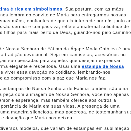
ima é rica em simbolismos
. Sua postura, com as mãos
 nos lembra do convite de Maria para entregarmos nossas
uas mãos, confiantes de que ela intercede por nós junto a
são serena e compassiva, reflete a maternal solicitude de
us filhos para mais perto de Deus, guiando-nos pelo caminho
de Nossa Senhora de Fátima da Ágape Moda Católica é um
ica tradição devocional. Seja em camisetas, acessórios ou
peças são pensadas para aqueles que desejam expressar
orma elegante e respeitosa. Usar uma
estampa de Nossa
e viver essa devoção no cotidiano, lembrando-nos
 e ao compromisso com a paz que Maria nos faz.
as estampas de Nossa Senhora de Fátima também são uma
ma peça com a imagem de Nossa Senhora, você não apenas
mor e esperança, mas também oferece aos outros a
importância de Maria em suas vidas. A presença de uma
uma maneira silenciosa, mas poderosa, de testemunhar su
 e devoção que Maria nos deixou.
 diversos modelos, que variam de estampas em sublimação 