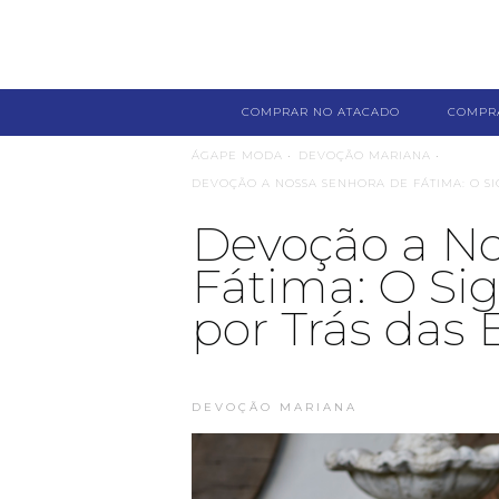
COMPRAR NO ATACADO
COMPR
ÁGAPE MODA •
DEVOÇÃO MARIANA •
DEVOÇÃO A NOSSA SENHORA DE FÁTIMA: O SI
Devoção a No
Fátima: O Sig
por Trás das
DEVOÇÃO MARIANA