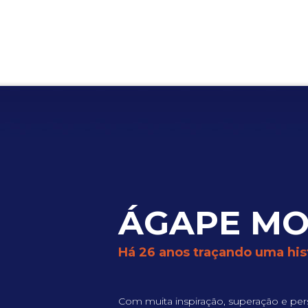
ÁGAPE M
Há 26 anos traçando uma hist
Com muita inspiração, superação e pers